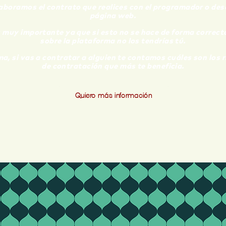
aboramos el contrato que realices con el programador o
des
página web.
s muy importante ya que si esto no se
hace de forma correct
sobre la plataforma no los tendrías tú.
, si vas a contratar a alguien te contamos cuáles son los r
de contratación que más te beneficia.
Quiero más información