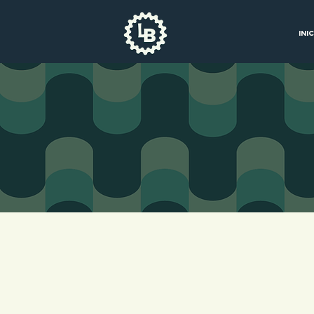
INI
PL
ELABORA