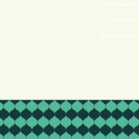
Revisamos o el
Lo anterior e
De la
misma forma