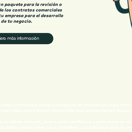
n paquete para la revisión o
de los contratos comerciales
tu empresa para el desarrollo
de tu negocio.
iero más información
COMBO T&C Y
POLÍTICAS DE PRIVACIDAD
u emprendimiento tiene una página de internet es importan
matividad sobre datos personales que recolectamos de los us
e la misma manera, para evitar conflictos y sanciones en ma
sumidor debes tener unos términos y condiciones que se
pu