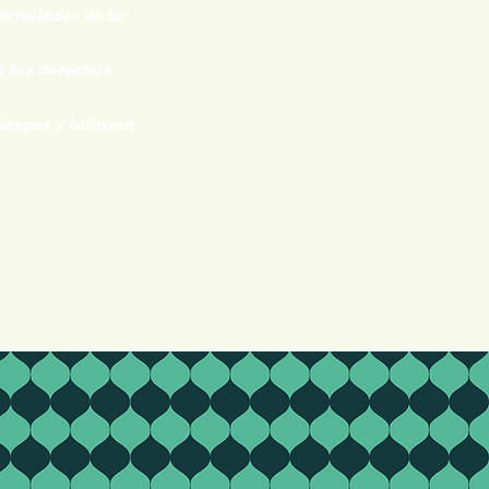
arrollador de tu
a los derechos
iesgos y la
forma