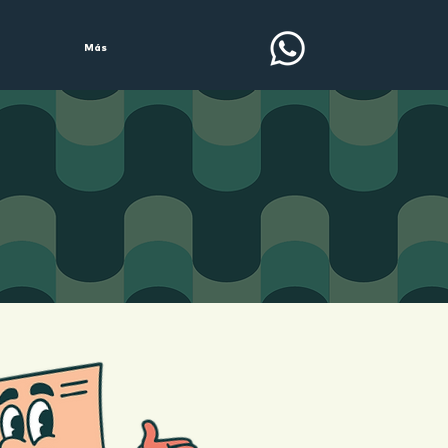
Más
S