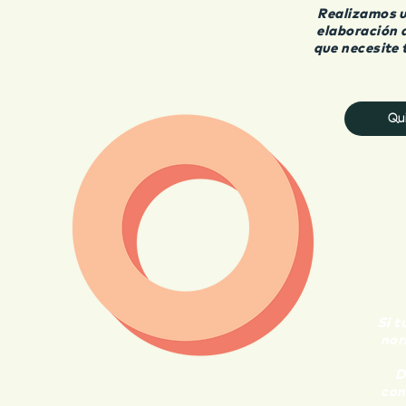
Realizamos u
elaboración 
que necesite 
Qu
Si t
nor
D
con