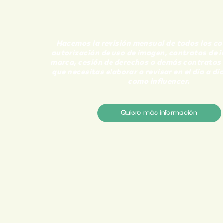
PAQUETE PARA
INFLUENCIADORES
Hacemos la revisión mensual de todos los co
autorización de uso de imagen, contratos de i
marca, cesión de derechos o demás contratos
que necesitas elaborar o revisar en el día a día
como influencer.
Quiero más información
ACIÓN O REVISIÓN DE CONTRATOS CON TUS
CO
L DESARROLLADOR DE TU PÁGINA WEB O APLICA