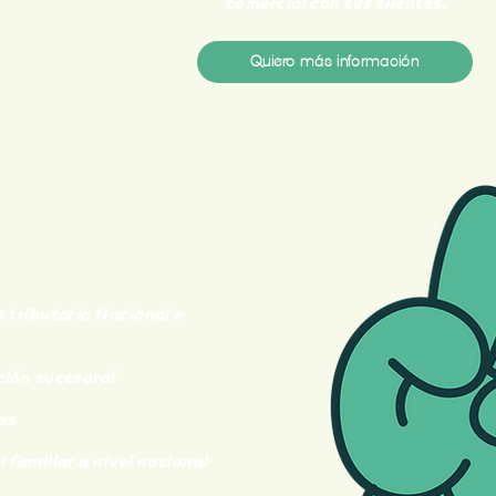
comercial con tus clientes.
Quiero más información
UTARIOS
FAMILIAR
a tributaria
Nacional e
ción sucesoral
as
 familiar a nivel nacional