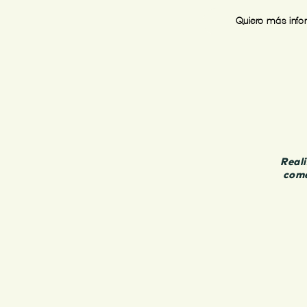
Quiero más inf
Reali
come