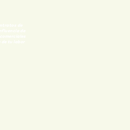
ntratos de
nfluencia de
comerciales
 de tu labor
LABORADORES
CIÓN