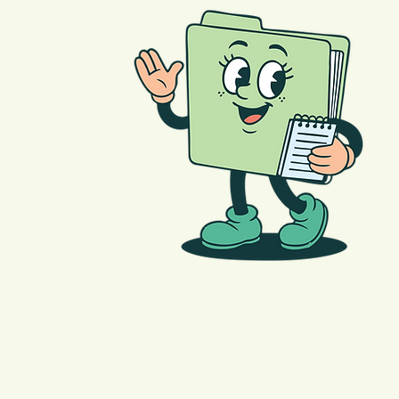
PLAN ELABOR
O E