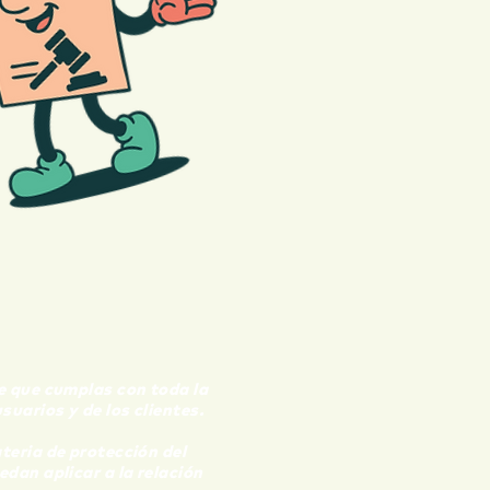
te
que cumplas con toda la
uarios y de los clientes.
teria de protección del
edan aplicar a la relación